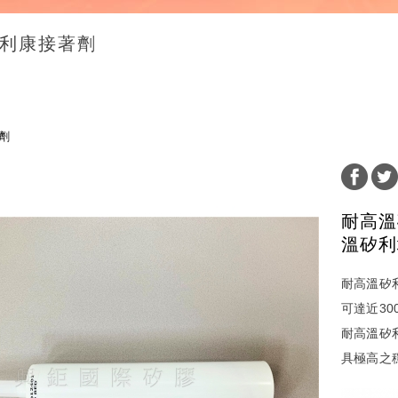
利康接著劑
劑
耐高溫
溫矽利
耐高溫矽
可達近30
耐高溫矽
具極高之