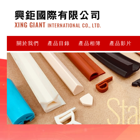
關於我們
產品目錄
產品相簿
產品影片