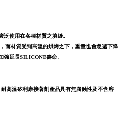
廣泛使用在各種材質之填縫。
密封，而材質受到高溫的烘烤之下，重量也會急遽下降
延長SILICONE壽命。
，耐高溫矽利康接著劑產品具有無腐蝕性及不含溶