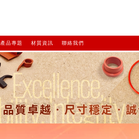
產品專題
材質資訊
聯絡我們