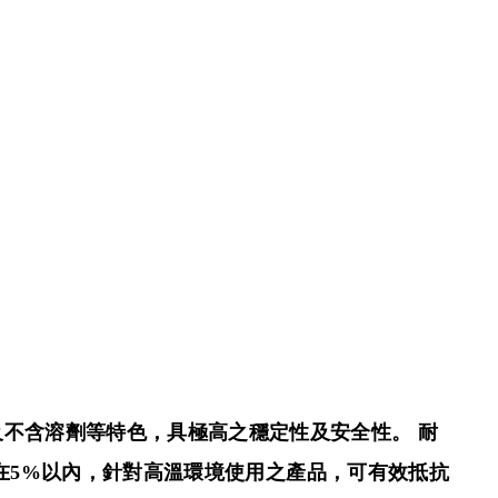
及不含溶劑等特色，具極高之穩定性及安全性。
耐
率在5%以內，針對高溫環境使用之產品，可有效抵抗