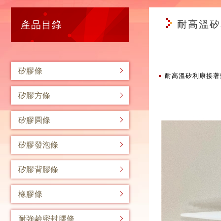
耐高溫矽
產品目錄
矽膠條
耐高溫矽利康接著
矽膠方條
矽膠圓條
矽膠發泡條
矽膠背膠條
橡膠條
耐強鹼密封膠條