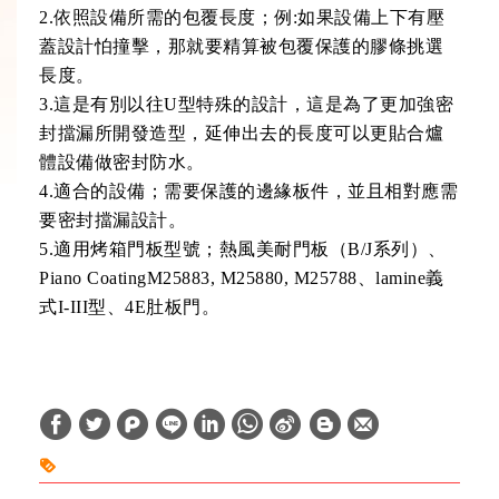
2.依照設備所需的包覆長度；例:如果設備上下有壓
蓋設計怕撞擊，那就要精算被包覆保護的膠條挑選
長度。
3.這是有別以往U型特殊的設計，這是為了更加強密
封擋漏所開發造型，延伸出去的長度可以更貼合爐
體設備做密封防水。
4.適合的設備；需要保護的邊緣板件，並且相對應需
要密封擋漏設計。
5.適用烤箱門板型號；熱風美耐門板（B/J系列）、
Piano CoatingM25883, M25880, M25788、lamine義
式I-III型、4E肚板門。
W
S
h
i
a
n