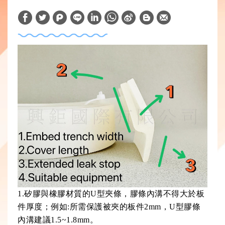
W
S
h
i
a
n
t
a
s
W
A
e
p
i
p
b
o
1.矽膠與橡膠材質的U型夾條，膠條內溝不得大於板
件厚度；例如:所需保護被夾的板件2mm，U型膠條
內溝建議1.5~1.8mm。